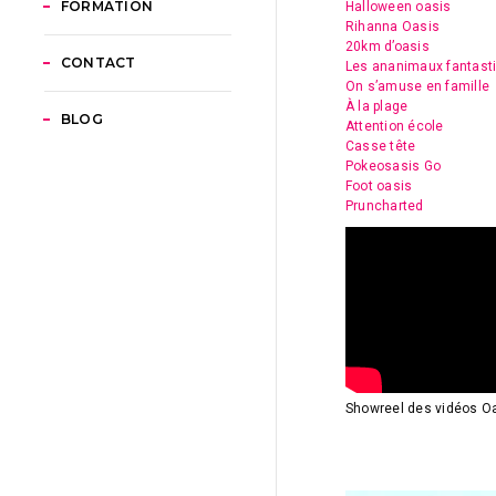
FORMATION
Halloween oasis
Rihanna Oasis
20km d’oasis
CONTACT
Les ananimaux fantast
On s’amuse en famille
À la plage
BLOG
Attention école
Casse tête
Pokeosasis Go
Foot oasis
Pruncharted
Showreel des vidéos Oas