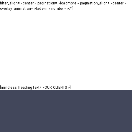
filter_align= »center » pagination= »loadmore » pagination_align= »center »
overlay_animation= »fade-in » number= »7″]
[mindless_heading text= »OUR CLIENTS »]