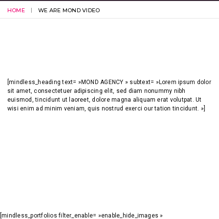
HOME
WE ARE MOND VIDEO
[mindless_heading text= »MOND AGENCY » subtext= »Lorem ipsum dolor
sit amet, consectetuer adipiscing elit, sed diam nonummy nibh
euismod, tincidunt ut laoreet, dolore magna aliquam erat volutpat. Ut
wisi enim ad minim veniam, quis nostrud exerci our tation tincidunt. »]
[mindless_portfolios filter_enable= »enable_hide_images »